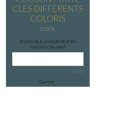
CLES DIFFERENTS
COLORIS
Prix
12,00 €
DISPONIBLE UNIQUEMENT EN
MAGASIN (facultatif)
0/500
Quantité
*
Hop dans le panier
POISSON EN MEDIUM ET CORDE